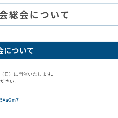
山会総会について
会について
日（日）に開催いたします。
ください。
▼
d5AaGm7
」