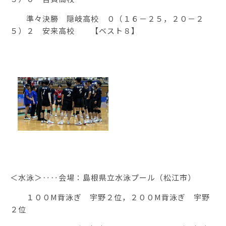
準々決勝 隠岐高校 ０（１６－２５，２０－２
５）２ 安来高校 【ベスト８】
＜水泳＞‥‥会場：島根県立水泳プール（松江市）
１００M背泳ぎ 宇野２位，２００M背泳ぎ 宇野
２位