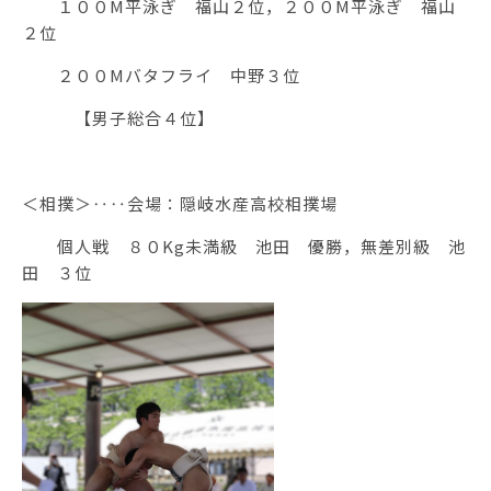
１００M平泳ぎ 福山２位，２００M平泳ぎ 福山
２位
２００Mバタフライ 中野３位
【男子総合４位】
＜相撲＞‥‥会場：隠岐水産高校相撲場
個人戦 ８０Kg未満級 池田 優勝，無差別級 池
田 ３位