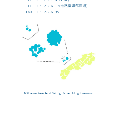
TEL :
08512-2-6117
(進路指導部直通)
FAX : 08512-2-6195
© Shimane Prefectural Oki High School. All rights reserved.